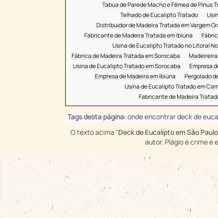
Tabua de Parede Macho e Fêmea de Pinus T
Telhado de Eucalipto Tratado
Usi
Distribuidor de Madeira Tratada em Vargem G
Fabricante de Madeira Tratada em Ibiúna
Fábric
Usina de Eucalipto Tratado no Litoral No
Fábrica de Madeira Tratada em Sorocaba
Madeireira
Usina de Eucalipto Tratado em Sorocaba
Empresa d
Empresa de Madeira em Ibiúna
Pergolado d
Usina de Eucalipto Tratado em Ca
Fabricante de Madeira Trata
Tags desta página:
onde encontrar deck de eucal
O texto acima "
Deck de Eucalipto em São Paulo
autor. Plágio é crime e 