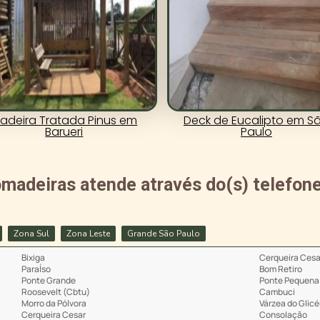
adeira Tratada Pinus em
Deck de Eucalipto em S
Barueri
Paulo
adeiras atende através do(s) telefone
Zona Sul
Zona Leste
Grande São Paulo
Bixiga
Cerqueira Cesa
ParaÍso
Bom Retiro
Ponte Grande
Ponte Pequena
Roosevelt (Cbtu)
Cambuci
Morro da Pólvora
Várzea do Glicé
Cerqueira Cesar
Consolação