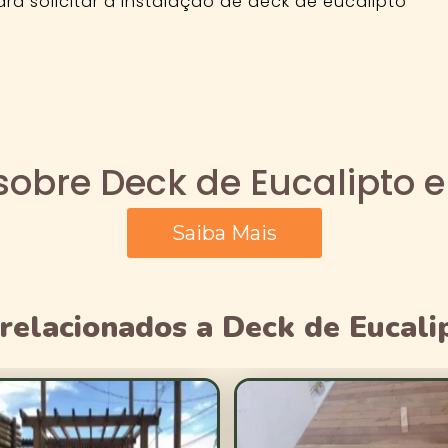
a solicitar a instalação de deck de eucalipto
sobre Deck de Eucalipto 
Saiba Mais
relacionados a Deck de Eucal