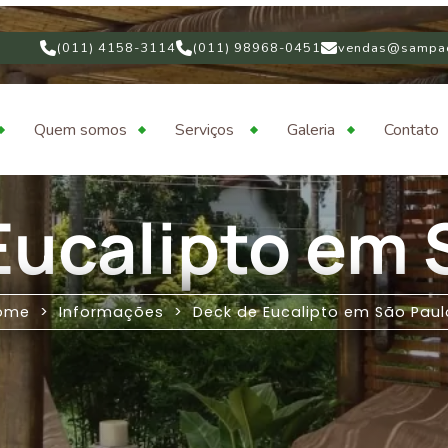
(011) 4158-3114
(011) 98968-0451
vendas@sampac
Quem somos
Serviços
Galeria
Contato
Eucalipto em 
ome
Informações
Deck de Eucalipto em São Paul