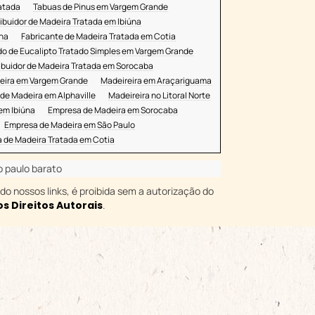
Usina de Eucalipto Tratado em
atada
Tabuas de Pinus em Vargem Grande
Sorocaba
ribuidor de Madeira Tratada em Ibiúna
Empresa de Madeira em Cotia
úna
Fabricante de Madeira Tratada em Cotia
Pergolado de Eucalipto Simples no
do de Eucalipto Tratado Simples em Vargem Grande
Litoral Norte
ribuidor de Madeira Tratada em Sorocaba
Empresa de Madeira em Alphaville
eira em Vargem Grande
Madeireira em Araçariguama
Madeireira no Litoral Norte
de Madeira em Alphaville
Madeireira no Litoral Norte
em Ibiúna
Empresa de Madeira em Sorocaba
Empresa de Madeira em Ibiúna
Empresa de Madeira em São Paulo
Pergolado de Eucalipto Simples em
Sorocaba
 de Madeira Tratada em Cotia
Empresa de Madeira em Barueri
o paulo barato
Madeireira em Ibiúna
ndo nossos links, é proibida sem a autorização do
Empresa de Madeira em Sorocaba
os Direitos Autorais
.
Usina de Eucalipto Tratado em
Campinas
Madeireira em Barueri
Distribuidor de Madeira Tratada em
Campinas
Empresa de Madeira em São Paulo
Fabricante de Madeira Tratada em
Campinas