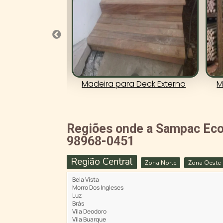
em São Paulo
Madeira para Deck Externo
M
Regiões onde a Sampac Ecom
98968-0451
Região Central
Zona Norte
Zona Oeste
Bela Vista
Morro Dos Ingleses
Luz
Brás
Vila Deodoro
Vila Buarque