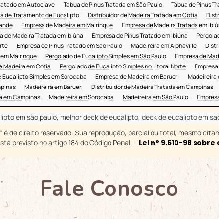
ratado em Autoclave
Tabua de Pinus Tratada em São Paulo
Tabua de Pinus Tr
na de Tratamento de Eucalipto
Distribuidor de Madeira Tratada em Cotia
Dist
rande
Empresa de Madeira em Mairinque
Empresa de Madeira Tratada em Ibi
a de Madeira Tratada em Ibiúna
Empresa de Pinus Tratado em Ibiúna
Pergola
rte
Empresa de Pinus Tratado em São Paulo
Madeireira em Alphaville
Dist
 em Mairinque
Pergolado de Eucalipto Simples em São Paulo
Empresa de Mad
e Madeira em Cotia
Pergolado de Eucalipto Simples no Litoral Norte
Empresa 
e Eucalipto Simples em Sorocaba
Empresa de Madeira em Barueri
Madeireira 
mpinas
Madeireira em Barueri
Distribuidor de Madeira Tratada em Campinas
da em Campinas
Madeireira em Sorocaba
Madeireira em São Paulo
Empresa
ipto em são paulo, melhor deck de eucalipto, deck de eucalipto em sa
" é de direito reservado. Sua reprodução, parcial ou total, mesmo cita
está previsto no artigo 184 do Código Penal. –
Lei n° 9.610-98 sobre 
Fale Conosco