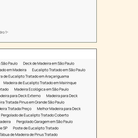
Ibiúna
Fábrica de Madeira Tratada em
Ibiúna
Empresa de Pinus Tratado em Ibiúna
Pergolado de Eucalipto Tratado
ro 1º
Simples em Vargem Grande
Usina de Eucalipto Tratado no Litoral
Norte
Empresa de Pinus Tratado em São
Paulo
 São Paulo
Deck de Madeira em São Paulo
Madeireira em Alphaville
hado em Madeira
Eucalipto Tratado em São Paulo
Distribuidor de Madeira Tratada em
a de Eucalipto Tratado em Araçariguama
Sorocaba
Madeira de Eucalipto Tratado em Mairinque
Fábrica de Madeira Tratada em
atado
Madeira Ecológica em São Paulo
Sorocaba
deira para Deck Externo
Madeira para Deck
Madeireira em Mairinque
ra Tratada Pinus em Grande São Paulo
Pergolado de Eucalipto Simples em
eira Tratada Preço
Melhor Madeira para Deck
São Paulo
Pergolado de Eucalipto Tratado Coberto
Empresa de Madeira em Vargem
adeira
Pergolado Garagem em São Paulo
Grande
de SP
Poste de Eucalipto Tratado
Madeireira em Araçariguama
Tábua de Madeira de Pinus Tratado