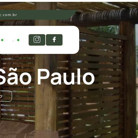
.com.br
.
São Paulo
o