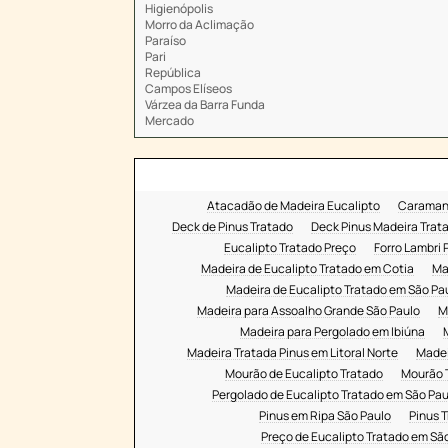
Higienópolis
Morro da Aclimação
Paraíso
Pari
República
Campos Elíseos
Várzea da Barra Funda
Mercado
Atacadão de Madeira Eucalipto
Caramanc
Deck de Pinus Tratado
Deck Pinus Madeira Trat
Eucalipto Tratado Preço
Forro Lambri 
Madeira de Eucalipto Tratado em Cotia
Ma
Madeira de Eucalipto Tratado em São Pa
Madeira para Assoalho Grande São Paulo
M
Madeira para Pergolado em Ibiúna
Madeira Tratada Pinus em Litoral Norte
Madei
Mourão de Eucalipto Tratado
Mourão 
Pergolado de Eucalipto Tratado em São Pau
Pinus em Ripa São Paulo
Pinus T
Preço de Eucalipto Tratado em Sã