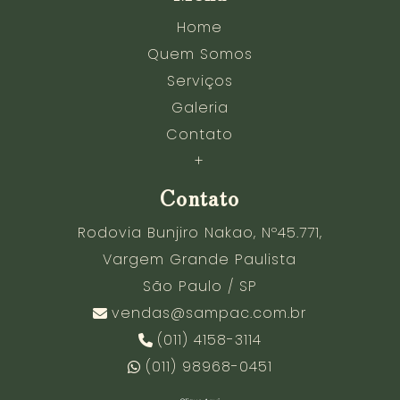
Home
Quem Somos
Serviços
Galeria
Contato
+
Contato
Rodovia Bunjiro Nakao, Nº45.771,
Vargem Grande Paulista
São Paulo / SP
vendas@sampac.com.br
(011) 4158-3114
(011) 98968-0451