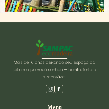
Mais de 10 anos deixando seu espaço do
jeitinho que você sonhou — bonito, forte e
sustentável.
Menu