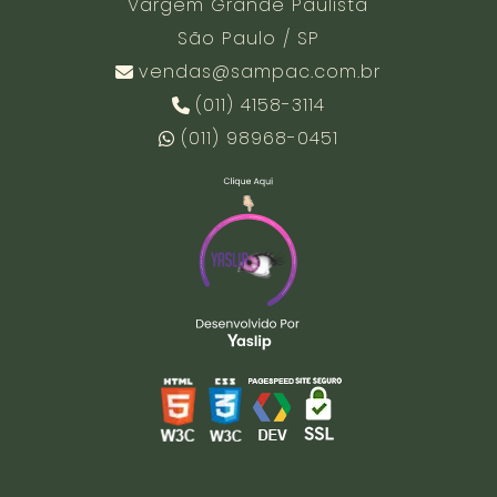
Vargem Grande Paulista
São Paulo / SP
vendas@sampac.com.br
(011) 4158-3114
(011) 98968-0451